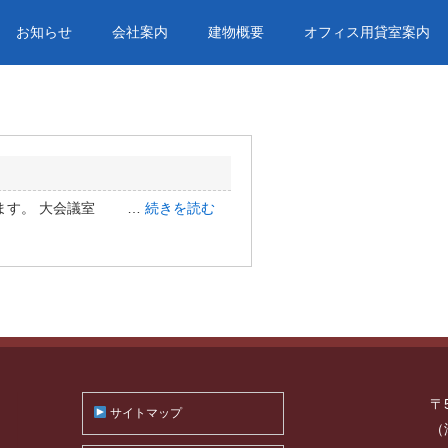
お知らせ
会社案内
建物概要
オフィス用貸室案内
します。 大会議室 …
続きを読む
〒
サイトマップ
（