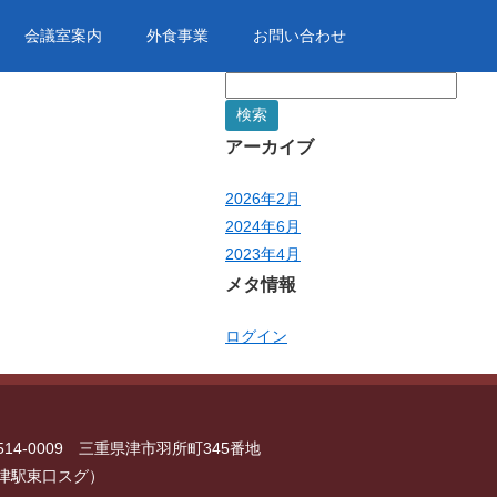
会議室案内
外食事業
お問い合わせ
検
索:
アーカイブ
2026年2月
2024年6月
2023年4月
メタ情報
ログイン
514-0009 三重県津市羽所町345番地
津駅東口スグ）