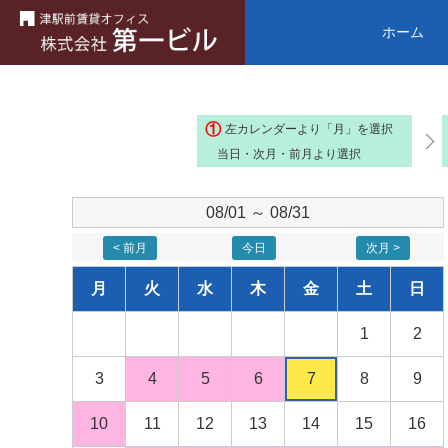
ホーム
①
左カレンダーより「月」を選択
当日・次月・前月より選択
08/01 ～ 08/31
< 前月
今日
次月 >
月
火
水
木
金
土
日
1
2
3
4
5
6
7
8
9
10
11
12
13
14
15
16