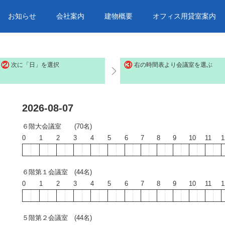
お知らせ
会社案内
建物概要
オフィス用貸室案内
②
③
次に「日」を選択
右の時間表より会議室を選ぶ
2026-08-07
６階大会議室 (70名)
0
1
2
3
4
5
6
7
8
9
10
11
1
６階第１会議室 (44名)
0
1
2
3
4
5
6
7
8
9
10
11
1
５階第２会議室 (44名)